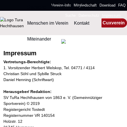
Vereins-Info
Mitgliedschaft
Download
FAQ
Startseite
News
Sparten
Suche
Datenschutz
Impressum
Menschen im Verein
Kontakt
Cuxverein
Miteinander
Impressum
Vertretungs-Berechtigte:
1. Vorsitzender Herbert Welskop, Tel. 04771 / 4114
Christian Söhl und Sybille Struck
Daniel Henning (Schriftwart)
Herausgeber/ Redaktion:
SV TuRa Hechthausen von 1863 e. V. (Gemeinnütziger
Sportverein) © 2019
Registergericht Tostedt
Registernummer VR 140154
Holzstr. 12